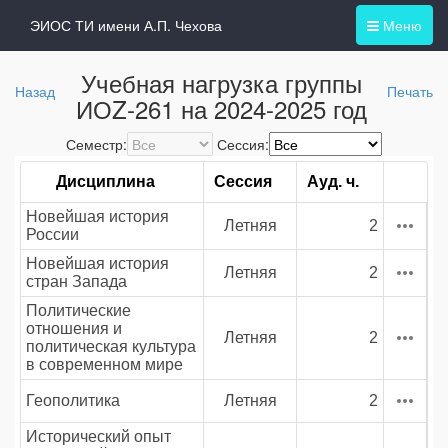
ЭИОС ТИ имени А.П. Чехова
Меню
Учебная нагрузка группы
Назад
Печать
ИОZ-261 на 2024-2025 год
Семестр:
Сессия:
Дисциплина
Сессия
Ауд. ч.
Новейшая история
Летняя
2
России
Новейшая история
Летняя
2
стран Запада
Политические
отношения и
Летняя
2
политическая культура
в современном мире
Геополитика
Летняя
2
Исторический опыт