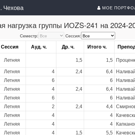
. Чехова
МОЕ ПОРТФ
я нагрузка группы ИОZS-241 на 2024-20
Семестр:
Сессия:
Сессия
Ауд. ч.
Др. ч.
Итого ч.
Препо
Летняя
1,5
1,5
Проценк
Летняя
4
2,4
6,4
Наливай
Летняя
6
6
Наливай
Летняя
4
2,4
6,4
Наливай
Летняя
6
6
Наливай
Летняя
2
2,4
4,4
Смирнов
Летняя
4
4
Качевск
Летняя
4
4
Капкано
Летняя
4
1,5
5,5
Качевск