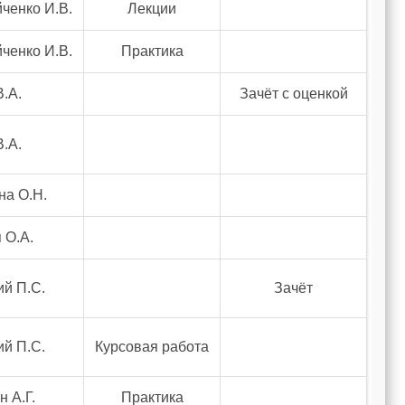
ченко И.В.
Лекции
ченко И.В.
Практика
В.А.
Зачёт с оценкой
В.А.
а О.Н.
 О.А.
ий П.С.
Зачёт
ий П.С.
Курсовая работа
 А.Г.
Практика