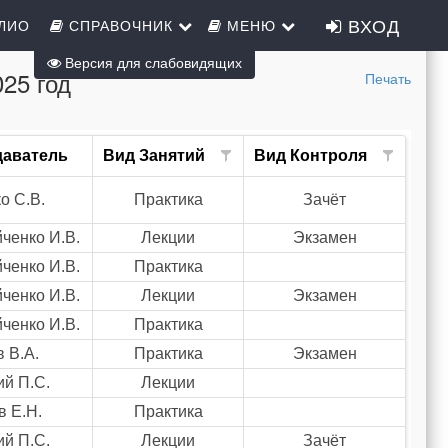
ВХОД
ОЛИО
СПРАВОЧНИК
МЕНЮ
Версия для слабовидящих
25 год
Печать
даватель
Вид Занятий
Вид Контроля
о С.В.
Практика
Зачёт
ченко И.В.
Лекции
Экзамен
ченко И.В.
Практика
ченко И.В.
Лекции
Экзамен
ченко И.В.
Практика
 В.А.
Практика
Экзамен
ий П.С.
Лекции
в Е.Н.
Практика
ий П.С.
Лекции
Зачёт